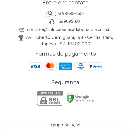
Entre em contato
(15) 99695-1601
15996951601
contato@solucaoacasadaborracha.com.br
Av. Roberto Gemignani, 198 - Central Park,
Itapeva - SP, 18406-000
Formas de pagamento
Segurança
grupo Solução
©2026. grupo solução - 58013980000147. Todos os direitos reservados.